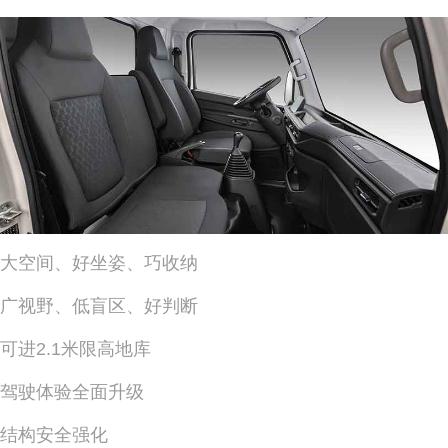
大空间、好坐姿、巧收纳
广视野、低盲区、好判断
可进2.1米限高地库
驾驶体验全面升级
结构安全强化