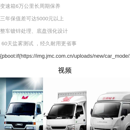
变速箱6万公里长周期保养
三年保值差可达5000元以上
整车镀锌处理、底盘强化设计
60天盐雾测试 ，经久耐用更省事
{pboot:if(https://img.jmc.com.cn/uploads/new/car_mo
视频