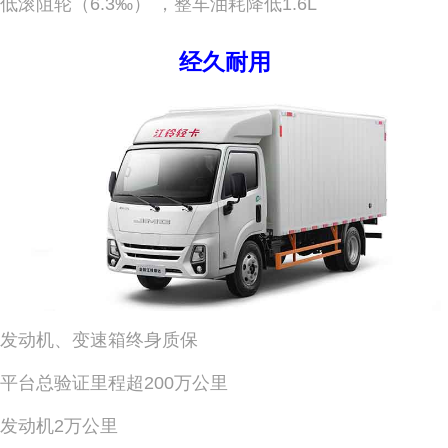
低滚阻轮（6.3‰） ，整车油耗降低1.6L
经久耐用
发动机、变速箱终身质保
平台总验证里程超200万公里
发动机2万公里