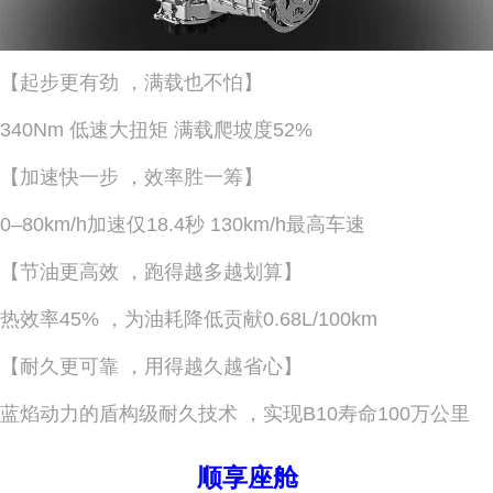
【起步更有劲 ，满载也不怕】
340Nm 低速大扭矩 满载爬坡度52%
【加速快一步 ，效率胜一筹】
0–80km/h加速仅18.4秒 130km/h最高车速
【节油更高效 ，跑得越多越划算】
热效率45% ，为油耗降低贡献0.68L/100km
【耐久更可靠 ，用得越久越省心】
蓝焰动力的盾构级耐久技术 ，实现B10寿命100万公里
顺享座舱