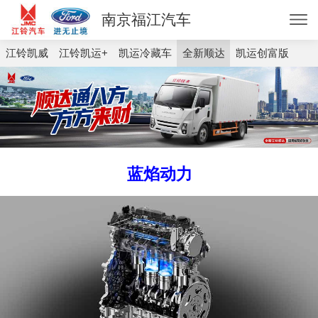
南京福江汽车
江铃凯威
江铃凯运+
凯运冷藏车
全新顺达
凯运创富版
蓝焰动力